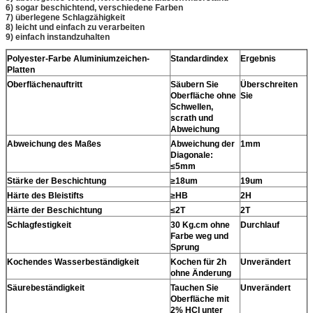
6) sogar beschichtend, verschiedene Farben
7) überlegene Schlagzähigkeit
8) leicht und einfach zu verarbeiten
9) einfach instandzuhalten
Polyester-Farbe Aluminiumzeichen-
Standardindex
Ergebnis
Platten
Oberflächenauftritt
Säubern Sie
Überschreiten
Oberfläche ohne
Sie
Schwellen,
scrath und
Abweichung
Abweichung des Maßes
Abweichung der
1mm
Diagonale:
≤5mm
Stärke der Beschichtung
≥18um
19um
Härte des Bleistifts
≥HB
2H
Härte der Beschichtung
≤2T
2T
Schlagfestigkeit
30 Kg.cm ohne
Durchlauf
Farbe weg und
Sprung
Kochendes Wasserbeständigkeit
Kochen für 2h
Unverändert
ohne Änderung
Säurebeständigkeit
Tauchen Sie
Unverändert
Oberfläche mit
2% HCI unter