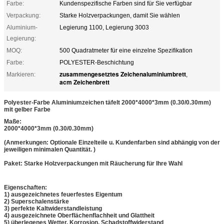
Farbe:
Kundenspezifische Farben sind für Sie verfügbar
Verpackung:
Starke Holzverpackungen, damit Sie wählen
Aluminium-
Legierung 1100, Legierung 3003
Legierung:
MOQ:
500 Quadratmeter für eine einzelne Spezifikation
Farbe:
POLYESTER-Beschichtung
zusammengesetztes Zeichenaluminiumbrett
Markieren:
,
acm Zeichenbrett
Polyester-Farbe Aluminiumzeichen täfelt 2000*4000*3mm (0.30/0.30mm)
mit gelber Farbe
Maße:
2000*4000*3mm (0.30/0.30mm)
(Anmerkungen: Optionale Einzelteile u. Kundenfarben sind abhängig von der
jeweiligen minimalen Quantität. )
Paket: Starke Holzverpackungen mit Räucherung für Ihre Wahl
Eigenschaften:
1) ausgezeichnetes feuerfestes Eigentum
2) Superschalenstärke
3) perfekte Kaltwiderstandleistung
4) ausgezeichnete Oberflächenflachheit und Glattheit
5) überlegenes Wetter, Korrosion, Schadstoffwiderstand