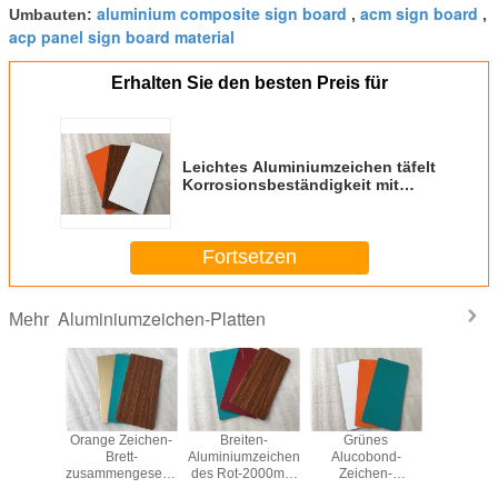
aluminium composite sign board
acm sign board
Umbauten:
,
,
acp panel sign board material
Erhalten Sie den besten Preis für
Leichtes Aluminiumzeichen täfelt
Korrosionsbeständigkeit mit
Schalldämmung
Fortsetzen
Aluminiumzeichen-Platten
Mehr
ues
Orange Zeichen-
Breiten-
Grünes
Polyester-
mzeichen
Brett-
Aluminiumzeichen
Alucobond-
Aluminium
elt
zusammengesetztes
des Rot-2000mm
Zeichen-
täfelt mult
tändigkeit,
AluminiumGremiums-
täfelt hohe
Brett/Aluminiumzeichen-
mit ho