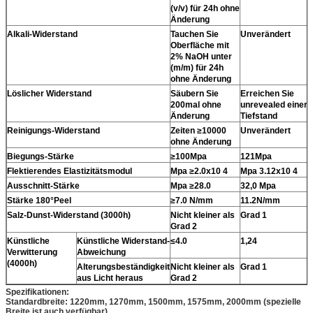
(v/v) für 24h ohne
Änderung
Alkali-Widerstand
Tauchen Sie
Unverändert
Oberfläche mit
2% NaOH unter
(m/m) für 24h
ohne Änderung
Löslicher Widerstand
Säubern Sie
Erreichen Sie
200mal ohne
unrevealed einen
Änderung
Tiefstand
Reinigungs-Widerstand
Zeiten ≥10000
Unverändert
ohne Änderung
Biegungs-Stärke
≥100Mpa
121Mpa
Flektierendes Elastizitätsmodul
Mpa ≥2.0x10 4
Mpa 3.12x10 4
Ausschnitt-Stärke
Mpa ≥28.0
32,0 Mpa
Stärke 180°Peel
≥7.0 N/mm
11.2N/mm
Salz-Dunst-Widerstand (3000h)
Nicht kleiner als
Grad 1
Grad 2
Künstliche
Künstliche Widerstand-
≤4.0
1,24
Verwitterung
Abweichung
(4000h)
Alterungsbeständigkeit
Nicht kleiner als
Grad 1
aus Licht heraus
Grad 2
Spezifikationen:
Standardbreite: 1220mm, 1270mm, 1500mm, 1575mm, 2000mm (spezielle
Breite ist auch verfügbar)