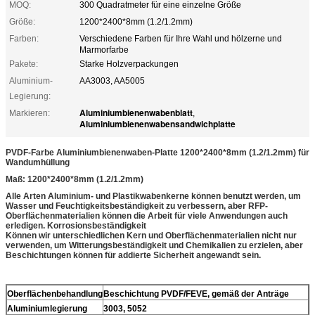
MOQ:
300 Quadratmeter für eine einzelne Größe
Größe:
1200*2400*8mm (1.2/1.2mm)
Farben:
Verschiedene Farben für Ihre Wahl und hölzerne und
Marmorfarbe
Pakete:
Starke Holzverpackungen
Aluminium-
AA3003, AA5005
Legierung:
Aluminiumbienenwabenblatt
Markieren:
,
Aluminiumbienenwabensandwichplatte
PVDF-Farbe Aluminiumbienenwaben-Platte 1200*2400*8mm (1.2/1.2mm) für
Wandumhüllung
Maß: 1200*2400*8mm (1.2/1.2mm)
Alle Arten Aluminium- und Plastikwabenkerne können benutzt werden, um
Wasser und Feuchtigkeitsbeständigkeit zu verbessern, aber RFP-
Oberflächenmaterialien können die Arbeit für viele Anwendungen auch
erledigen. Korrosionsbeständigkeit
Können wir unterschiedlichen Kern und Oberflächenmaterialien nicht nur
verwenden, um Witterungsbeständigkeit und Chemikalien zu erzielen, aber
Beschichtungen können für addierte Sicherheit angewandt sein.
Oberflächenbehandlung
Beschichtung PVDF/FEVE, gemäß der Anträge
Aluminiumlegierung
3003, 5052