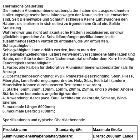
Thermische Steuerung
Die meisten Aluminiumbienenwabenplatten haben die ausgezeichneten
Isolierungseigenschaften einfach wegen der Natur, in der sie entworfen
sind. Seit Bienenwabe und Schaum schließen Kerne Luft zwischen den
Häuten, sie isolieren in sich selbst zu irgendeinem Grad ein. Solide
Steuerung
Während wir uns nicht auf akustische Platten spezialisieren, sind wir
glücklich, irgendeine Art Schalldämpfungsspezifikationen in die
zusammengesetzten Platten zu enthalten, die wir entwerfen.
Schlagzähigkeit
Schlagzähigkeit kann erklärt werden, indem man den
BienenwabenZellengröße justiert verwendet, verschiedene Mittellagen und
Häute, oder Stärke dem Oberflächenmaterial und/oder dem Kern hinzufügt.
Feuchtigkeitsbeständigkeit
1. Farbe: alle Farben für dekorative Aluminiumbienenwabenplatten (als Ihr
Antrag)
2. Oberflächenbeschichtung: PVDF, Polyester-Beschichtung, Stein, Fliese,
Fiberglas, lamellenförmig angeordnetes Holz, Glas, Edelstahl (andere
Materialien können durch unseren Test benutzt werden).
3. Stärke: 6mm, 8mm, 10mm, 15mm, 20mm, 25mm, und so weiter. Andere
Stärke kann besonders angefertigt werden
4. Anwendung: Aerospace, Bau, Architektur, dekorativ, Schiene, Wind-
Energie;
5. maximale Länge: 6000mm;
6. maximale Breite: 1700mm;
Spezifikationen und typische Oberflächenende
Produktname
Standardgröße
Maximale Größe
Aluminiumbienenwabenplatte
Standard:
Breite: 2000mm Länge: