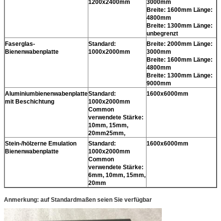
1200x2400mm
3000mm
Breite: 1600mm Länge:
4800mm
Breite: 1300mm Länge:
unbegrenzt
Faserglas-
Standard:
Breite: 2000mm Länge:
Bienenwabenplatte
1000x2000mm
3000mm
Breite: 1600mm Länge:
4800mm
Breite: 1300mm Länge:
9000mm
Aluminiumbienenwabenplatte
Standard:
1600x6000mm
mit Beschichtung
1000x2000mm
Common
verwendete Stärke:
10mm, 15mm,
20mm25mm,
Stein-/hölzerne Emulation
Standard:
1600x6000mm
Bienenwabenplatte
1000x2000mm
Common
verwendete Stärke:
6mm, 10mm, 15mm,
20mm
Anmerkung: auf Standardmaßen seien Sie verfügbar