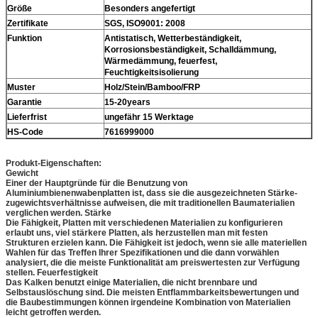
Größe
Besonders angefertigt
Zertifikate
SGS, ISO9001: 2008
Funktion
Antistatisch, Wetterbeständigkeit,
Korrosionsbeständigkeit, Schalldämmung,
Wärmedämmung, feuerfest,
Feuchtigkeitsisolierung
Muster
Holz/Stein/Bamboo/FRP
Garantie
15-20years
Lieferfrist
ungefähr 15 Werktage
HS-Code
7616999000
Produkt-Eigenschaften:
Gewicht
Einer der Hauptgründe für die Benutzung von
Aluminiumbienenwabenplatten ist, dass sie die ausgezeichneten Stärke-
zugewichtsverhältnisse aufweisen, die mit traditionellen Baumaterialien
verglichen werden. Stärke
Die Fähigkeit, Platten mit verschiedenen Materialien zu konfigurieren
erlaubt uns, viel stärkere Platten, als herzustellen man mit festen
Strukturen erzielen kann. Die Fähigkeit ist jedoch, wenn sie alle materiellen
Wahlen für das Treffen Ihrer Spezifikationen und die dann vorwählen
analysiert, die die meiste Funktionalität am preiswertesten zur Verfügung
stellen. Feuerfestigkeit
Das Kalken benutzt einige Materialien, die nicht brennbare und
Selbstauslöschung sind. Die meisten Entflammbarkeitsbewertungen und
die Baubestimmungen können irgendeine Kombination von Materialien
leicht getroffen werden.